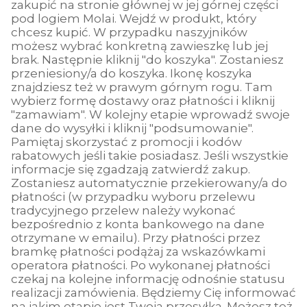
zakupić na stronie głównej w jej górnej części
pod logiem Molai. Wejdź w produkt, który
chcesz kupić. W przypadku naszyjników
możesz wybrać konkretną zawieszkę lub jej
brak. Następnie kliknij "do koszyka". Zostaniesz
przeniesiony/a do koszyka. Ikonę koszyka
znajdziesz też w prawym górnym rogu. Tam
wybierz formę dostawy oraz płatności i kliknij
"zamawiam". W kolejny etapie wprowadź swoje
dane do wysyłki i kliknij "podsumowanie".
Pamiętaj skorzystać z promocji i kodów
rabatowych jeśli takie posiadasz. Jeśli wszystkie
informacje się zgadzają zatwierdź zakup.
Zostaniesz automatycznie przekierowany/a do
płatności (w przypadku wyboru przelewu
tradycyjnego przelew należy wykonać
bezpośrednio z konta bankowego na dane
otrzymane w emailu). Przy płatności przez
bramkę płatności podążaj za wskazówkami
operatora płatności. Po wykonanej płatności
czekaj na kolejne informację odnośnie statusu
realizacji zamówienia. Będziemy Cię informować
na jakim etapie jest Twoja przesyłka. Możesz też