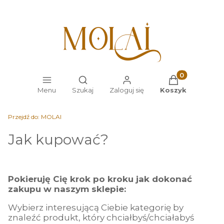
Otwórz wyszukiwarkę
Produkty w kos
Menu
Szukaj
Zaloguj się
Koszyk
Przejdź do:
MOLAI
Jak kupować?
Pokieruję Cię krok po kroku jak dokonać
zakupu w naszym sklepie:
Wybierz interesującą Ciebie kategorię by
znaleźć produkt, który chciałbyś/chciałabyś